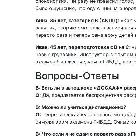
спокойствия. Ни разу не повысил голос,
было ощущение, что еду с ним на очеред
Анна, 35 лет, категория B (АКПП):
«Как м
занятых, теорию смотрела в записи ночь
первого раза и теперь сама вожу детей 
Иван, 45 лет, переподготовка с B на C:
«Д
новые грузовики. Инструктор с опытом д
экзамен был жестче, чем в ГИБДД, поэт
Вопросы-Ответы
В: Есть ли в автошколе «ДОСААФ» расс
О:
Да, предлагается беспроцентная расср
В: Можно ли учиться дистанционно?
О:
Теоретический курс полностью досту
симулятором экзамена ГИБДД. Очные ко
В: Что если я не сдам с первого раза в