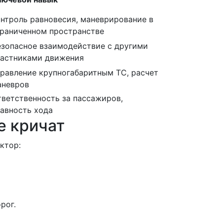
нтроль равновесия, маневрирование в
граниченном пространстве
езопасное взаимодействие с другими
частниками движения
равление крупногабаритным ТС, расчет
аневров
ветственность за пассажиров,
авность хода
е кричат
ктор:
рог.