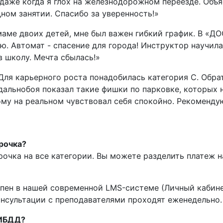
 даже когда я глох на железнодорожном переезде. Объ
ном занятии. Спасибо за уверенность!»
аме двоих детей, мне был важен гибкий график. В «Д
ю. Автомат - спасение для города! Инструктор научила
в школу. Мечта сбылась!»
ля карьерного роста понадобилась категория C. Обра
альнобоя показал такие фишки по парковке, которых н
ому на реальном чувствовал себя спокойно. Рекоменду
рочка?
очка на все категории. Вы можете разделить платеж на
пен в нашей современной LMS-системе (Личный кабине
нсультации с преподавателями проходят еженедельно.
 ГИБДД?