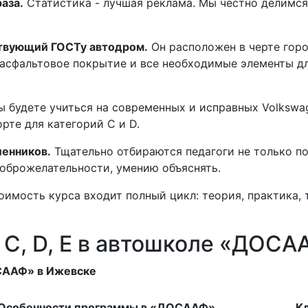
аза.
Статистика - лучшая реклама. Мы честно делимся
твующий ГОСТу автодром.
Он расположен в черте горо
асфальтовое покрытие и все необходимые элементы д
 будете учиться на современных и исправных Volkswagen
рте для категорий C и D.
енников.
Тщательно отбираются педагоги не только по
доброжелательности, умению объяснять.
оимость курса входит полный цикл: теория, практика, 
, C, D, E в автошколе «ДОСА
СААФ» в Ижевске
Особенности программы в «ДОСААФ»
К