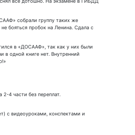
яснял все дотошно. На экзамене в ГИБДД
ОСААФ» собрали группу таких же
 не бояться пробок на Ленина. Сдала с
тился в «ДОСААФ», так как у них были
и в одной книге нет. Внутренний
ю!»
 2-4 части без переплат.
т) с видеоуроками, конспектами и