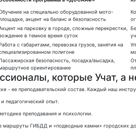
Обучение на специально оборудованной мото-
Ко
площадке, акцент на баланс и безопасность
о
Акцент на парковку в городе, сложные перекрестки,
Б
вождение в темное время суток
у
Работа с габаритами, перевозка грузов, занятия на
Уп
специализированном полигоне
м
Пассажирская безопасность, посадка/высадка,
От
маршрутное ориентирование
пл
сионалы, которые Учат, а н
е - ее преподавательский состав. Каждый наш инстру
 и педагогический опыт.
методике преподавания и психологии.
е маршруты ГИБДД и «подводные камни» городских до