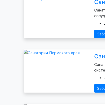
Сан
Санат
сосуд
Заб
Сан
Санат
систе
Заб