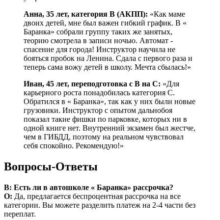
Анна, 35 лет, категория B (АКПП):
«Как маме
двоих детей, мне был важен гибкий график. В «
Баранка» собрали группу таких же занятых,
теорию смотрела в записи ночью. Автомат -
спасение для города! Инструктор научила не
бояться пробок на Ленина. Сдала с первого раза и
теперь сама вожу детей в школу. Мечта сбылась!»
Иван, 45 лет, переподготовка с B на C:
«Для
карьерного роста понадобилась категория C.
Обратился в « Баранка», так как у них были новые
грузовики. Инструктор с опытом дальнобоя
показал такие фишки по парковке, которых ни в
одной книге нет. Внутренний экзамен был жестче,
чем в ГИБДД, поэтому на реальном чувствовал
себя спокойно. Рекомендую!»
Вопросы-Ответы
В: Есть ли в автошколе « Баранка» рассрочка?
О:
Да, предлагается беспроцентная рассрочка на все
категории. Вы можете разделить платеж на 2-4 части без
переплат.