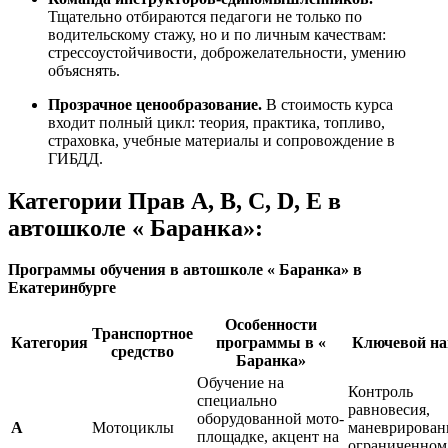
Тщательно отбираются педагоги не только по
водительскому стажу, но и по личным качествам:
стрессоустойчивости, доброжелательности, умению
объяснять.
Прозрачное ценообразование.
В стоимость курса
входит полный цикл: теория, практика, топливо,
страховка, учебные материалы и сопровождение в
ГИБДД.
Категории Прав A, B, C, D, E в
автошколе « Баранка»:
Программы обучения в автошколе « Баранка» в
Екатеринбурге
Особенности
Транспортное
Категория
программы в «
Ключевой н
средство
Баранка»
Обучение на
Контроль
специально
равновесия,
оборудованной мото-
А
Мотоциклы
маневрирован
площадке, акцент на
ограниченном