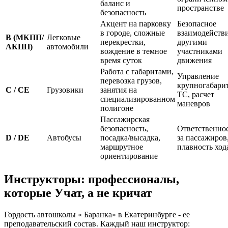
баланс и
пространстве
безопасность
Акцент на парковку
Безопасное
в городе, сложные
взаимодействи
B (МКПП/
Легковые
перекрестки,
другими
АКПП)
автомобили
вождение в темное
участниками
время суток
движения
Работа с габаритами,
Управление
перевозка грузов,
крупногабари
C / CE
Грузовики
занятия на
ТС, расчет
специализированном
маневров
полигоне
Пассажирская
безопасность,
Ответственно
D / DE
Автобусы
посадка/высадка,
за пассажиров
маршрутное
плавность ход
ориентирование
Инструкторы: профессионалы,
которые Учат, а не кричат
Гордость автошколы « Баранка» в Екатеринбурге - ее
преподавательский состав. Каждый наш инструктор: