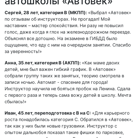
автошколы «Автовек»
Сергей, 28 лет, категория B (МКПП):
«Выбрал «Автовек»
по отзывам об инструкторах. Не прогадал! Мой
наставник – мастер спокойствия. Ни разу не повысил
голос, даже когда я глох на железнодорожном переезде.
Объяснял все дотошно. На экзамене в ГИБДД было
ощущение, что еду с ним на очередном занятии. Спасибо
за уверенность!»
Анна, 35 лет, категория B (АКПП):
«Как маме двоих
детей, мне был важен гибкий график. В «Автовек»
собрали группу таких же занятых, теорию смотрела в
записи ночью. Автомат - спасение для города!
Инструктор научила не бояться пробок на Ленина. Сдала
с первого раза и теперь сама вожу детей в школу. Мечта
сбылась!»
Иван, 45 лет, переподготовка с B на C:
«Для карьерного
роста понадобилась категория C. Обратился в «Автовек»,
так как у них были новые грузовики. Инструктор с
опытом дальнобоя показал такие фишки по парковке,