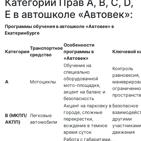
Категории Прав A, B, C, D,
E в автошколе «Автовек»:
Программы обучения в автошколе «Автовек» в
Екатеринбурге
Особенности
Транспортное
Категория
программы в
Ключевой н
средство
«Автовек»
Обучение на
Контроль
специально
равновесия,
оборудованной
А
Мотоциклы
маневрирова
мото-площадке,
ограниченн
акцент на баланс и
пространств
безопасность
Акцент на парковку в
Безопасное
городе, сложные
взаимодейст
B (МКПП/
Легковые
перекрестки,
другими
АКПП)
автомобили
вождение в темное
участникам
время суток
движения
Работа с габаритами,