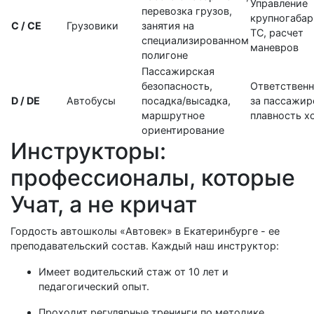
Управление
перевозка грузов,
крупногаба
C / CE
Грузовики
занятия на
ТС, расчет
специализированном
маневров
полигоне
Пассажирская
безопасность,
Ответственн
D / DE
Автобусы
посадка/высадка,
за пассажир
маршрутное
плавность х
ориентирование
Инструкторы:
профессионалы, которые
Учат, а не кричат
Гордость автошколы «Автовек» в Екатеринбурге - ее
преподавательский состав. Каждый наш инструктор:
Имеет водительский стаж от 10 лет и
педагогический опыт.
Проходит регулярные тренинги по методике