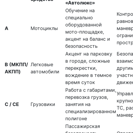
«Автолюкс»
Обучение на
Контр
специально
равнов
оборудованной
А
Мотоциклы
манев
мото-площадке,
огран
акцент на баланс и
прост
безопасность
Акцент на парковку
Безоп
в городе, сложные
взаим
B (МКПП/
Легковые
перекрестки,
други
АКПП)
автомобили
вождение в темное
участ
время суток
движе
Работа с габаритами,
Управ
перевозка грузов,
крупн
C / CE
Грузовики
занятия на
ТС, ра
специализированном
манев
полигоне
Пассажирская