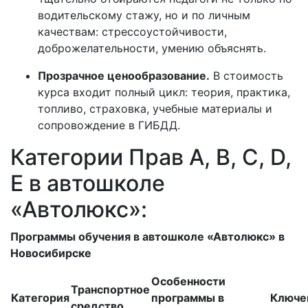
водительскому стажу, но и по личным
качествам: стрессоустойчивости,
доброжелательности, умению объяснять.
Прозрачное ценообразование.
В стоимость
курса входит полный цикл: теория, практика,
топливо, страховка, учебные материалы и
сопровождение в ГИБДД.
Категории Прав A, B, C, D,
E в автошколе
«Автолюкс»:
Программы обучения в автошколе «Автолюкс» в
Новосибирске
Особенности
Транспортное
Категория
программы в
Ключе
средство