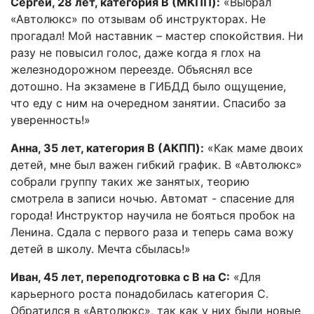
Сергей, 28 лет, категория B (МКПП):
«Выбрал
«Автолюкс» по отзывам об инструкторах. Не
прогадал! Мой наставник – мастер спокойствия. Ни
разу не повысил голос, даже когда я глох на
железнодорожном переезде. Объяснял все
дотошно. На экзамене в ГИБДД было ощущение,
что еду с ним на очередном занятии. Спасибо за
уверенность!»
Анна, 35 лет, категория B (АКПП):
«Как маме двоих
детей, мне был важен гибкий график. В «Автолюкс»
собрали группу таких же занятых, теорию
смотрела в записи ночью. Автомат - спасение для
города! Инструктор научила не бояться пробок на
Ленина. Сдала с первого раза и теперь сама вожу
детей в школу. Мечта сбылась!»
Иван, 45 лет, переподготовка с B на C:
«Для
карьерного роста понадобилась категория C.
Обратился в «Автолюкс», так как у них были новые