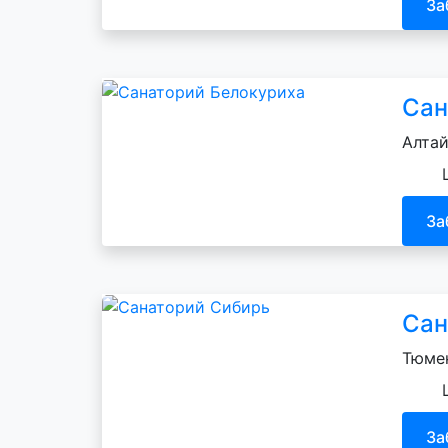
За
Сан
Алтай
За
Сан
Тюмен
За