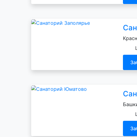
Сан
Красн
За
Сан
Башки
За