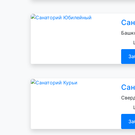
Сан
Башко
За
Сан
Сверд
За