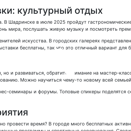
вки: культурный отдых
а. В Шадринске в июле 2025 пройдут гастрономические
нь мира, послушать живую музыку и посмотреть прем
нителей искусства. В городских галереях представле
ставки бесплатны, так что это отличный вариант для 
я, но и развиваться, обратите внимание на мастер-кла
ованию. Можно научиться чему-то новому всей семьей
нес-семинары и форумы. Топовые спикеры поделятся се
риятия
чно провести время? В городе много бесплатных активн
ионные программы и спортивные соревнования. Следит